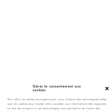
Golf Magazine
Hors Série
Guide
LES GOLFS
Nos coups de coeur
Notre guide
Gérer le consentement aux
cookies
ANNONCEZ CHEZ NOUS
Pour offrir les meilleures expériences, nous utilisons des technologies telles
que les cookies pour stocker et/ou accéder aux informations des appareils.
Le fait de consentir à ces technologies nous permettra de traiter des