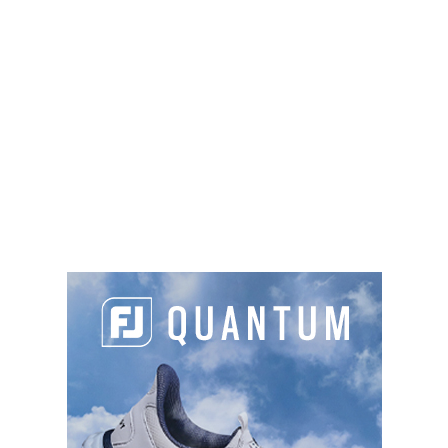
devenir le patron de l’équipe européenne avec le
succès que l’on connaît.
PARTAGER L'ARTICLE :
Facebook
LinkedIn
Email
Cop
Link
LES DERNIERS ARTICLES DE LA CATÉGORIE