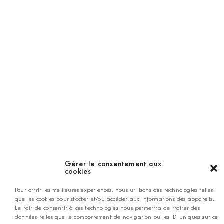
Golf Magazine
Hors Série
Guide
LES GOLFS
Nos coups de coeur
Notre guide
Gérer le consentement aux
cookies
ANNONCEZ CHEZ NOUS
Pour offrir les meilleures expériences, nous utilisons des technologies telles
que les cookies pour stocker et/ou accéder aux informations des appareils.
Le fait de consentir à ces technologies nous permettra de traiter des
contact@golfmag.fr
données telles que le comportement de navigation ou les ID uniques sur ce