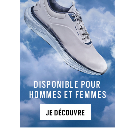
balle vient finalement reposer dans la zone de
dégagement, le joueur doit redropper sa balle,
selon la Règle 14.3b(2). A défaut, comme la balle a
été droppée de manière incorrecte, s’il la joue, il
devra écoper d’un coup de pénalité.
PARTAGER L'ARTICLE :
Facebook
LinkedIn
Email
Cop
Link