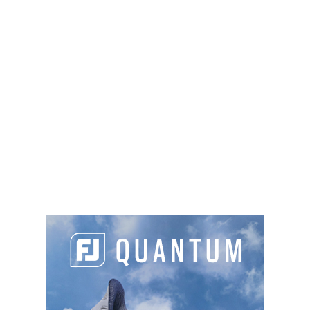
marqueur, ni personne d’autre. En revanche, il est
formellement interdit au joueur, à moins que sa
balle soit sur le green, de la nettoyer. C’est pour
l’avoir fait, que le joueur encourt un coup de
pénalité.
4. Lors d’un dégagement, vous droppez une balle
qui touche d’abord votre chaussure avant de
toucher le sol. Comme elle vient s’immobiliser dans
la zone de dégagement, vous vous dîtes qu’il n’y a
pas de raison de redropper et que vous pouvez
jouer la balle comme elle repose.
Faux.
La balle doit être droppée vers le bas à
hauteur de genou. Si la balle touche une partie
quelconque du corps du joueur ou son
équipement avant de toucher le sol, et même si la