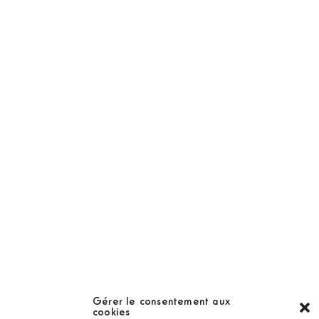
NOS PRODUITS
Abonnement
Golf Magazine
Hors Série
Guide
LES GOLFS
Nos coups de coeur
Notre guide
Gérer le consentement aux
cookies