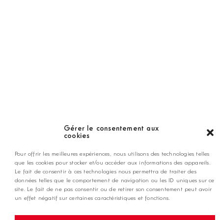
LES GOLFS
Nos coups de coeur
Notre guide
Gérer le consentement aux
cookies
ANNONCEZ CHEZ NOUS
Pour offrir les meilleures expériences, nous utilisons des technologies telles
que les cookies pour stocker et/ou accéder aux informations des appareils.
Le fait de consentir à ces technologies nous permettra de traiter des
données telles que le comportement de navigation ou les ID uniques sur ce
contact@golfmag.fr
site. Le fait de ne pas consentir ou de retirer son consentement peut avoir
un effet négatif sur certaines caractéristiques et fonctions.
@ Copyright Golf Magazine