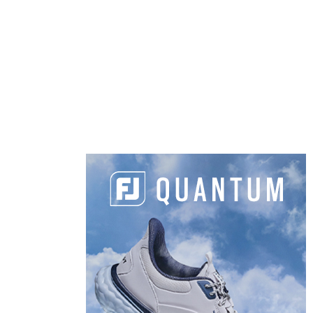
CLIQUEZ POUR
ACCEPTER LES COOKIES
MARKETING ET ACTIVER
CE CONTENU
PARTAGER
L'ARTICLE :
Facebook
LinkedIn
Email
Copy
Link