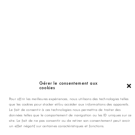
Guide
LES GOLFS
Nos coups de coeur
Notre guide
Gérer le consentement aux
cookies
ANNONCEZ CHEZ NOUS
Pour offrir les meilleures expériences, nous utilisons des technologies telles
que les cookies pour stocker et/ou accéder aux informations des appareils.
Le fait de consentir à ces technologies nous permettra de traiter des
données telles que le comportement de navigation ou les ID uniques sur ce
contact@golfmag.fr
site. Le fait de ne pas consentir ou de retirer son consentement peut avoir
un effet négatif sur certaines caractéristiques et fonctions.