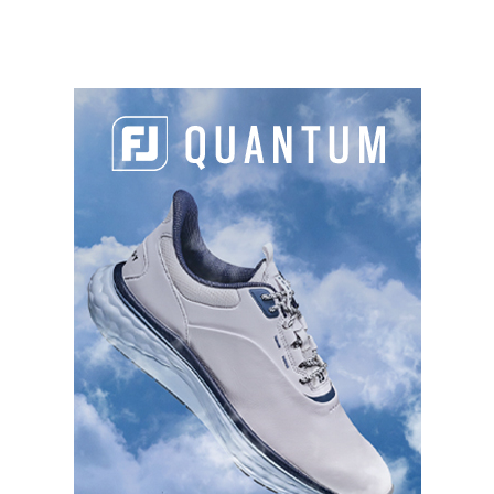
aux joueurs qualifiés d’avoir plus d’opportunités
d’accéder aux tournois.
Le calendrier 2026 du DP World Tour
PARTAGER L'ARTICLE :
Facebook
LinkedIn
Email
Cop
Link