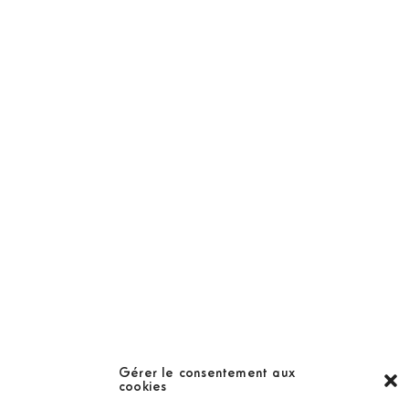
Abonnement
Golf Magazine
Hors Série
Guide
LES GOLFS
Nos coups de coeur
Notre guide
Gérer le consentement aux
cookies