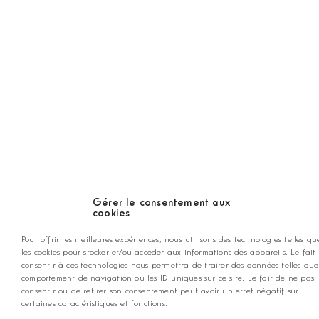
ANNONCEZ CHEZ NOUS
contact@golfmag.fr
@ Copyright Golf Magazine
Mentions légales
Gérer le consentement aux
Conditions générales d'utilisation
cookies
Pour offrir les meilleures expériences, nous utilisons des technologies telles qu
les cookies pour stocker et/ou accéder aux informations des appareils. Le fait
consentir à ces technologies nous permettra de traiter des données telles que
comportement de navigation ou les ID uniques sur ce site. Le fait de ne pas
consentir ou de retirer son consentement peut avoir un effet négatif sur
certaines caractéristiques et fonctions.