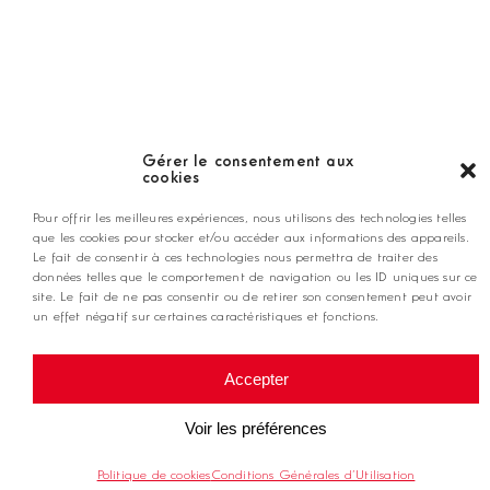
Nos coups de coeur
Notre guide
Gérer le consentement aux
cookies
ANNONCEZ CHEZ NOUS
Pour offrir les meilleures expériences, nous utilisons des technologies telles
que les cookies pour stocker et/ou accéder aux informations des appareils.
Le fait de consentir à ces technologies nous permettra de traiter des
contact@golfmag.fr
données telles que le comportement de navigation ou les ID uniques sur ce
site. Le fait de ne pas consentir ou de retirer son consentement peut avoir
un effet négatif sur certaines caractéristiques et fonctions.
@ Copyright Golf Magazine
Accepter
Mentions légales
Voir les préférences
Politique de cookies
Conditions Générales d’Utilisation
Conditions générales d'utilisation