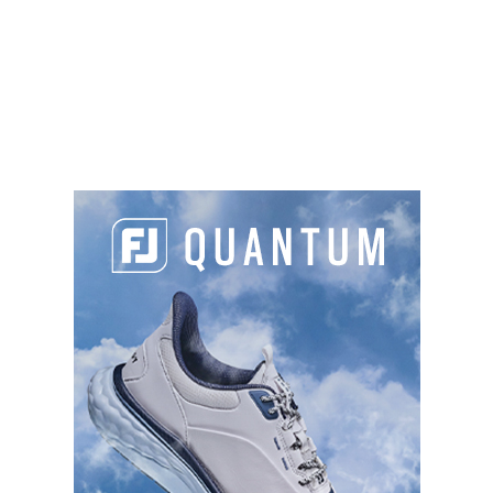
Faux.
Ce sera avec deux coups de pénalité ! En
effet la Règle 19.3b a introduit une option
supplémentaire de dégagement et permet au
joueur de se dropper à l’extérieur du bunker, en
arrière sur la ligne, mais avec deux coups de
pénalités. Les autres options de dégagement
pour une balle injouable dans un bunker ne
coûtent qu’un seul coup de pénalité, mais
obligent le joueur soit à rester dans le bunker
(dégagement latéral ou en arrière sur la ligne
dans le bunker), soit à choisir l’option coup et
distance et rejouer du point précédent.
PARTAGER L'ARTICLE :