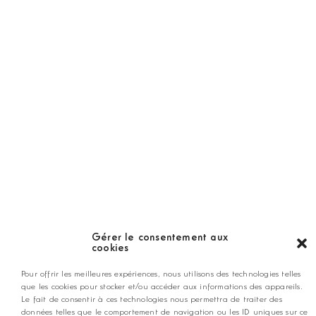
Golf Magazine
Hors Série
Guide
LES GOLFS
Nos coups de coeur
Notre guide
Gérer le consentement aux
cookies
ANNONCEZ CHEZ NOUS
Pour offrir les meilleures expériences, nous utilisons des technologies telles
que les cookies pour stocker et/ou accéder aux informations des appareils.
Le fait de consentir à ces technologies nous permettra de traiter des
contact@golfmag.fr
données telles que le comportement de navigation ou les ID uniques sur ce