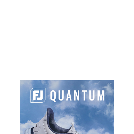
depuis le 7 février 2025).
PARTAGER L'ARTICLE :
Facebook
LinkedIn
Email
Cop
Link
LES DERNIERS ARTICLES DE LA CATÉGORIE