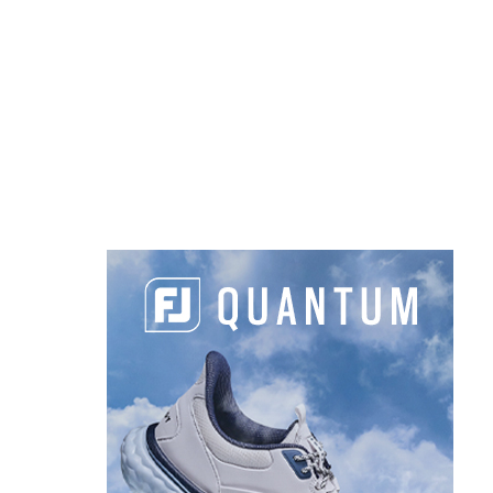
roussin
Tour
rGame
|
CLIQUEZ POUR ACCEPTER
(@LETg
LES COOKIES MARKETING ET
ACTIVER CE CONTENU
pact
Octobe
er.com/VwSQvJGN6e
2024
CLIQUEZ POUR ACCEPTER LES
COOKIES MARKETING ET ACTIVER CE
CONTENU