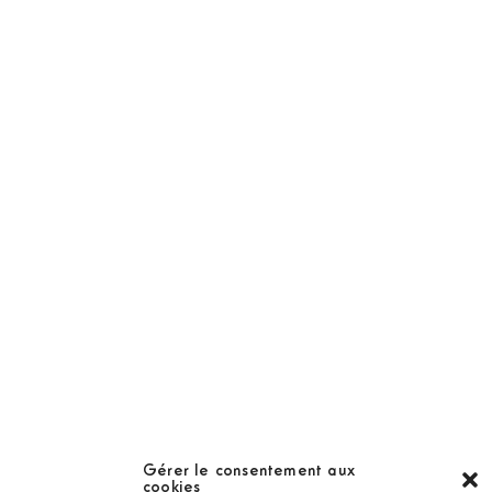
NOS PRODUITS
Abonnement
Golf Magazine
Hors Série
Guide
LES GOLFS
Nos coups de coeur
Notre guide
Gérer le consentement aux
cookies