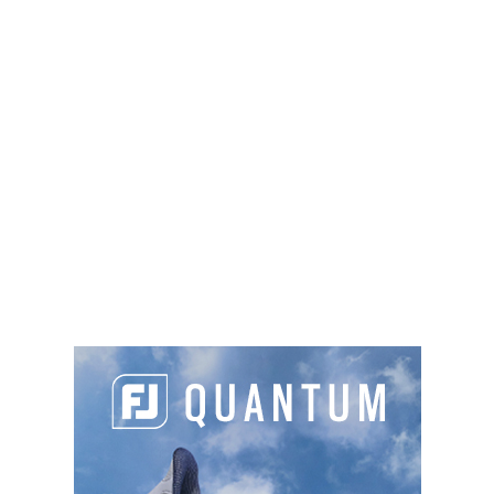
retrouvez
le test complet
des clubs de la gamme
Paradym Ai Smoke de Callaway dans le
Golf
Magazine n°414
(en kiosque jusqu’au 1er octobre
2024).
PARTAGER L'ARTICLE :
Facebook
LinkedIn
Email
Cop
Link