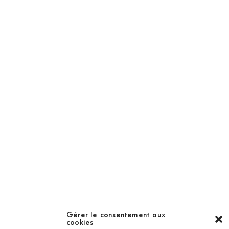
NOS PRODUITS
Abonnement
Golf Magazine
Hors Série
Guide
LES GOLFS
Nos coups de coeur
Notre guide
Gérer le consentement aux
cookies