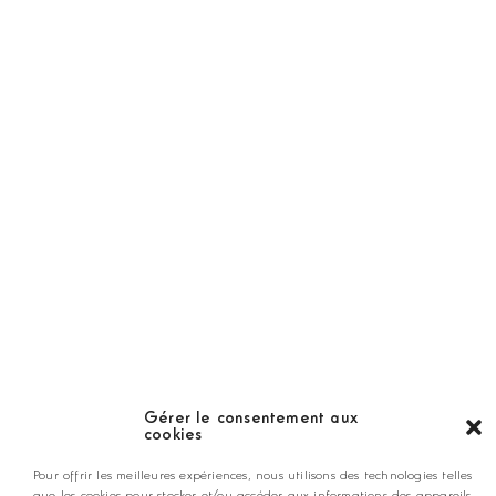
Abonnement
Golf Magazine
Hors Série
Guide
LES GOLFS
Nos coups de coeur
Notre guide
Gérer le consentement aux
cookies
ANNONCEZ CHEZ NOUS
Pour offrir les meilleures expériences, nous utilisons des technologies telles