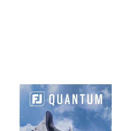
épreuve du DP World Tour disputée en Afrique-
du-Sud, qui passe de la 371e à la 286e place
mondiale.
PARTAGER L'ARTICLE :
Facebook
LinkedIn
Email
Cop
Link