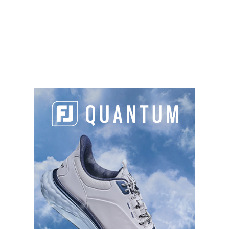
vous indique que vous devez être pénalisé.
Faux.
La Règle 13.1c(2) autorise le joueur à
réparer tout dommage sur le green, qui aurait
été causé par une personne ou une influence
extérieure comme les impacts de balles, les
dégâts causés par les chaussures (marques de
clous), les éraflures, les indentations causées par
un équipement ou un drapeau. Mais aussi les
bouchons d’anciens trous, les traces d’animaux ou
les objets enfoncés (pierre, gland, tee…).
PARTAGER L'ARTICLE :