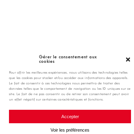
LES GOLFS
Nos coups de coeur
Notre guide
Gérer le consentement aux
cookies
ANNONCEZ CHEZ NOUS
Pour offrir les meilleures expériences, nous utilisons des technologies telles
que les cookies pour stocker et/ou accéder aux informations des appareils.
Le fait de consentir à ces technologies nous permettra de traiter des
données telles que le comportement de navigation ou les ID uniques sur ce
contact@golfmag.fr
site. Le fait de ne pas consentir ou de retirer son consentement peut avoir
un effet négatif sur certaines caractéristiques et fonctions.
@ Copyright Golf Magazine
Accepter
Mentions légales
Voir les préférences