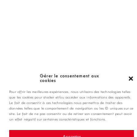
LES GOLFS
Nos coups de coeur
Notre guide
Gérer le consentement aux
cookies
ANNONCEZ CHEZ NOUS
Pour offrir les meilleures expériences, nous utilisons des technologies telles
que les cookies pour stocker et/ou accéder aux informations des appareils.
Le fait de consentir à ces technologies nous permettra de traiter des
contact@golfmag.fr
données telles que le comportement de navigation ou les ID uniques sur ce
site. Le fait de ne pas consentir ou de retirer son consentement peut avoir
un effet négatif sur certaines caractéristiques et fonctions.
@ Copyright Golf Magazine
Accepter