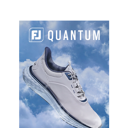
CONTENU
PARTAGER L'ARTICLE :
Facebook
LinkedIn
Email
Cop
Link