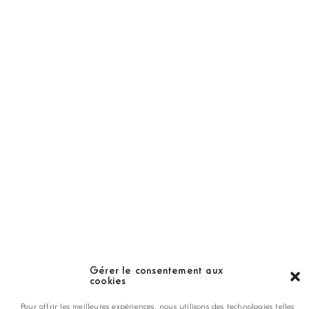
Abonnement
Golf Magazine
Hors Série
Guide
LES GOLFS
Nos coups de coeur
Notre guide
Gérer le consentement aux
cookies
ANNONCEZ CHEZ NOUS
Pour offrir les meilleures expériences, nous utilisons des technologies telles