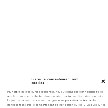
Golf Magazine
Hors Série
Guide
LES GOLFS
Nos coups de coeur
Notre guide
Gérer le consentement aux
cookies
ANNONCEZ CHEZ NOUS
Pour offrir les meilleures expériences, nous utilisons des technologies telles
que les cookies pour stocker et/ou accéder aux informations des appareils.
Le fait de consentir à ces technologies nous permettra de traiter des
données telles que le comportement de navigation ou les ID uniques sur ce
contact@golfmag.fr