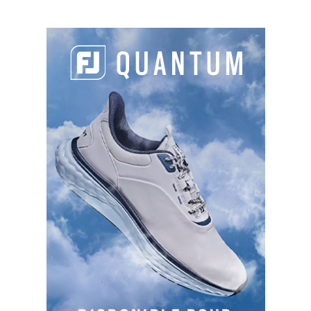
Hybride ZX Mk II
PARTAGER L'ARTICLE :
Facebook
LinkedIn
Email
Cop
Link
LES DERNIERS ARTICLES DE LA CATÉGORIE