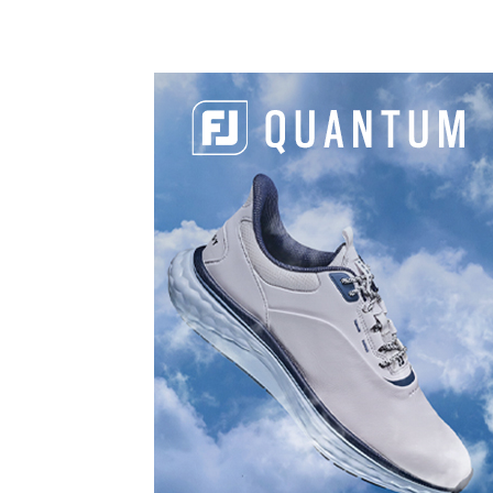
ACCEPTER LES
COOKIES
MARKETING ET
ACTIVER CE
CONTENU
PARTAGER
L'ARTICLE :
Facebook
LinkedIn
Email
Copy
Link
LES DERNIERS