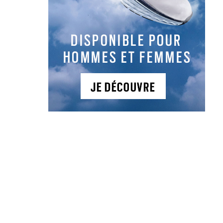
Actualités
Actualités
Golf Magazine n°437
Deux Françaises en
: plantez les mâts !
Solheim Cup !
juliette_admin
juliette_admin