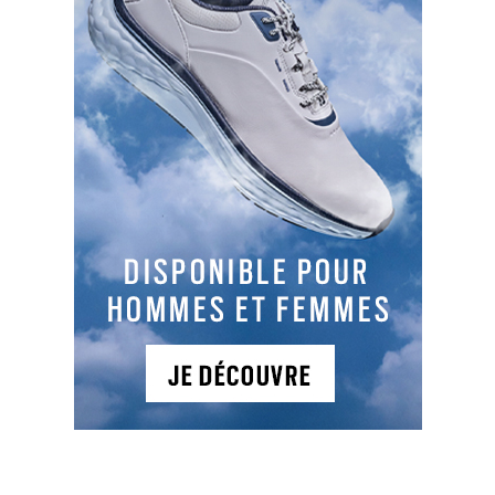
16h21
: Patrick CANTLAY, Sam BURNS, Mito
PEREIRA
PARTAGER L'ARTICLE :
Facebook
LinkedIn
Email
Cop
Link