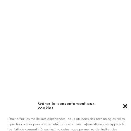
Abonnement
Golf Magazine
Hors Série
Guide
LES GOLFS
Nos coups de coeur
Notre guide
Gérer le consentement aux
cookies
ANNONCEZ CHEZ NOUS
Pour offrir les meilleures expériences, nous utilisons des technologies telles
que les cookies pour stocker et/ou accéder aux informations des appareils.
Le fait de consentir à ces technologies nous permettra de traiter des