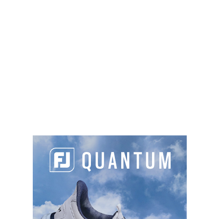
11h09
:
Shane LOWRY, Justin THOMAS, Viktor
HOVLAND
11h20
:
Will ZALATORIS, Hideki MATSUYAMA, Tony
FINAU
14h26
: Scottie SCHEFFLER, Joaquin NIEMANN,
Tyrrell HATTON
15h59
: Tiger WOODS, Matthew FITZPATRICK, Max
HOMA
16h10
: Jordan SPIETH, Jon RAHM, Harold VARNER
III