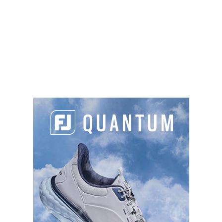
(Aero X)
Manche
: Fujikura Ventus 4-T Core (Delta X) /
Fujikura Vista Pro 55 (Aero X)
Grip
: Lamkin Crossline
Disponibilité
:
en gaucher et pour dames en
version Pearl.
Prix
: 245 € (Delta X), 219 € (Aero X) et 209 € (Lady
Pearl).