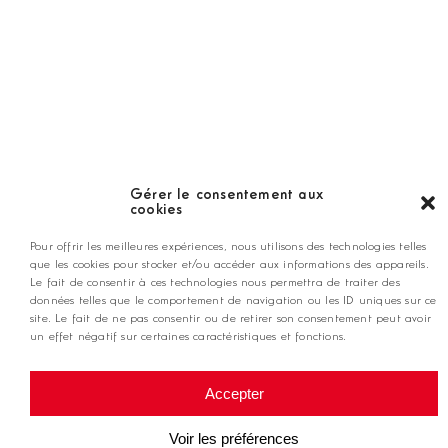
LES GOLFS
Nos coups de coeur
Notre guide
Gérer le consentement aux
cookies
ANNONCEZ CHEZ NOUS
Pour offrir les meilleures expériences, nous utilisons des technologies telles
que les cookies pour stocker et/ou accéder aux informations des appareils.
Le fait de consentir à ces technologies nous permettra de traiter des
contact@golfmag.fr
données telles que le comportement de navigation ou les ID uniques sur ce
site. Le fait de ne pas consentir ou de retirer son consentement peut avoir
un effet négatif sur certaines caractéristiques et fonctions.
@ Copyright Golf Magazine
Accepter
Mentions légales
Voir les préférences