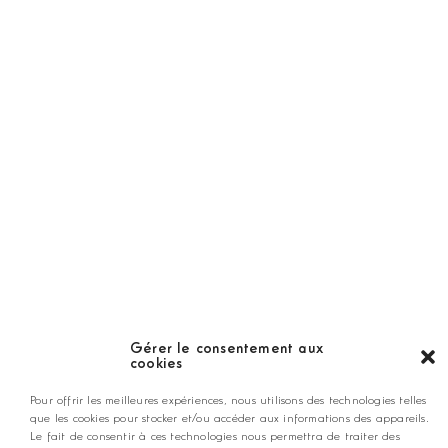
Golf Magazine
Hors Série
Guide
LES GOLFS
Nos coups de coeur
Notre guide
Gérer le consentement aux
cookies
ANNONCEZ CHEZ NOUS
Pour offrir les meilleures expériences, nous utilisons des technologies telles
que les cookies pour stocker et/ou accéder aux informations des appareils.
Le fait de consentir à ces technologies nous permettra de traiter des