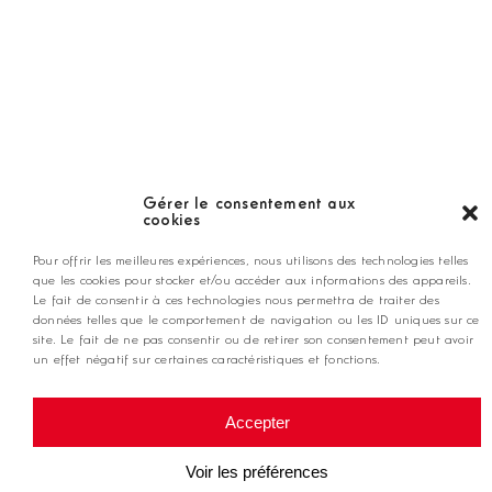
LES GOLFS
Nos coups de coeur
Notre guide
Gérer le consentement aux
cookies
ANNONCEZ CHEZ NOUS
Pour offrir les meilleures expériences, nous utilisons des technologies telles
que les cookies pour stocker et/ou accéder aux informations des appareils.
Le fait de consentir à ces technologies nous permettra de traiter des
contact@golfmag.fr
données telles que le comportement de navigation ou les ID uniques sur ce
site. Le fait de ne pas consentir ou de retirer son consentement peut avoir
un effet négatif sur certaines caractéristiques et fonctions.
@ Copyright Golf Magazine
Accepter
Mentions légales
Voir les préférences