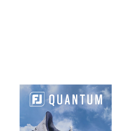
Ce dimanche, les parties de ce 4e et dernier tour
s’élanceront à partir de 6h30 (15h30 heure
française) avec notamment McIlroy-Henley (12h44
/ 21h44) et Oosthuizen-Hugues (12h55 / 21h55). Des
parties à suivre chez nos confrères de
Golf+
(de
18h à 2h) et de
Canal+ Sport
(de 0h30 à 2h).
CLIQUEZ POUR ACCEPTER LES
COOKIES MARKETING ET ACTIVER CE
CONTENU