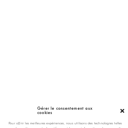
Golf Magazine
Hors Série
Guide
LES GOLFS
Nos coups de coeur
Notre guide
Gérer le consentement aux
ANNONCEZ CHEZ NOUS
cookies
Pour offrir les meilleures expériences, nous utilisons des technologies telles
contact@golfmag.fr