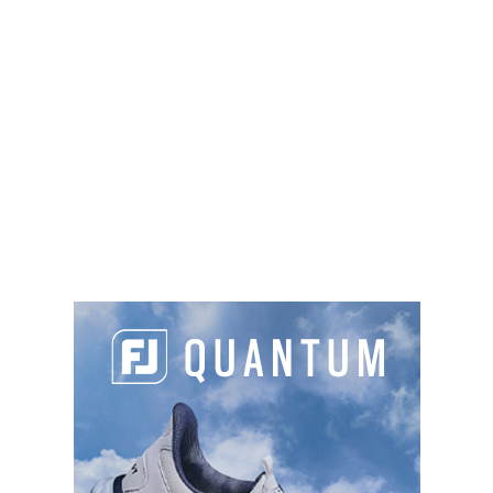
vous sur
www.moncoachdegolf.com
PARTAGER L'ARTICLE :
Facebook
LinkedIn
Email
Cop
Link
LES DERNIERS ARTICLES DE LA CATÉGORIE