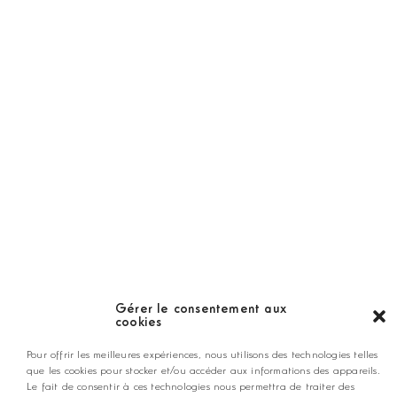
Golf Magazine
Hors Série
Guide
LES GOLFS
Nos coups de coeur
Notre guide
Gérer le consentement aux
cookies
ANNONCEZ CHEZ NOUS
Pour offrir les meilleures expériences, nous utilisons des technologies telles
que les cookies pour stocker et/ou accéder aux informations des appareils.
Le fait de consentir à ces technologies nous permettra de traiter des