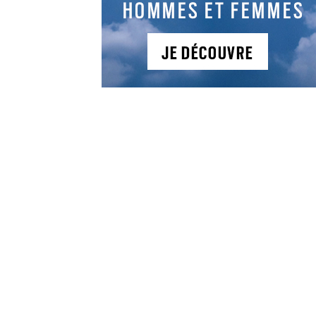
Actualités
Actualités
Actualités
Actualités
Golf
Deux
AIG
AIG
Magazine
Françaises
Women’s
Women’s
n°437 :
en
Open :
Open :
plantez
Solheim
l’exploit
trois
les
Cup !
de
Françaises