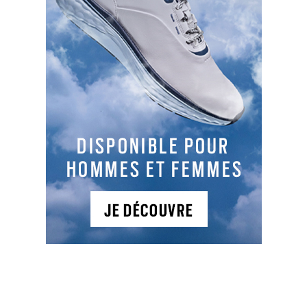
commencez par prendre ou une plusieurs
leçons avec un bon pro. Travaillez les bases
enseignées au practice. Une fois sur le
parcours, concentrez-vous sur ce que vous
devez faire en choisissant une cible, en
visualisant votre trajectoire et en utilisant
une sensation de swing.
Si vous avez peur d’une situation
particulière
(jouer au-dessus d’un obstacle
d’eau, franchir une rangée de bunkers, jouer
dans un couloir d’arbres,…), analysez la
position de l’obstacle et prenez-la en
compte pour établir votre stratégie. Une fois
votre choix fait, concentrez-vous entièrement
sur la cible à atteindre.
Si vous appréhendez le départ du trou n°1
,
prenez l’habitude de le « jouer » deux ou
trois à la fin de votre séance d’échauffement
au practice. De cette façon, votre esprit et
votre corps seront davantage prêts.