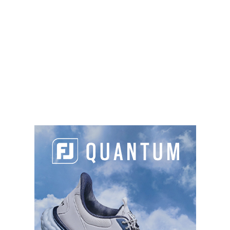
De la même façon, beaucoup de joueurs
redoutent d’effectuer le départ du trou n°1. Pour
surmonter cette peur particulière, vous pouvez, à
la fin de votre séance d’échauffement au
practice,
jouer ce premier départ au practice,
en
imaginant que vous y êtes déjà. Une fois vraiment
au départ, vous devez, comme toujours, choisir
une cible précise sur le fairway, visualiser votre
trajectoire et vous appuyer sur une sensation de
swing. En procédant ainsi, là-encore, cette peur
du premier départ sera reléguée au second plan.
Les points à retenir
Si vous avez peur d’un coup en particulier
(mise en jeu au driver, sortie de bunker,…),