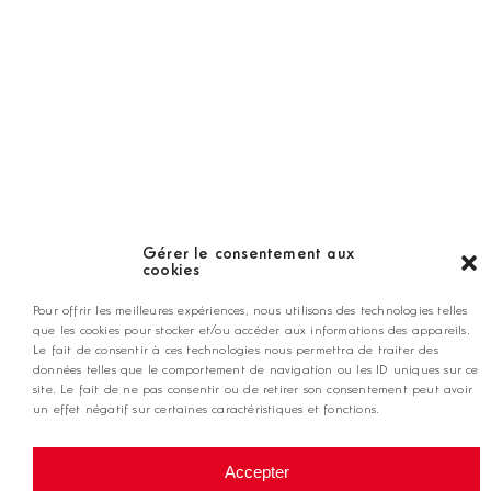
LES GOLFS
Nos coups de coeur
Notre guide
Gérer le consentement aux
cookies
ANNONCEZ CHEZ NOUS
Pour offrir les meilleures expériences, nous utilisons des technologies telles
que les cookies pour stocker et/ou accéder aux informations des appareils.
Le fait de consentir à ces technologies nous permettra de traiter des
contact@golfmag.fr
données telles que le comportement de navigation ou les ID uniques sur ce
site. Le fait de ne pas consentir ou de retirer son consentement peut avoir
un effet négatif sur certaines caractéristiques et fonctions.
@ Copyright Golf Magazine
Accepter