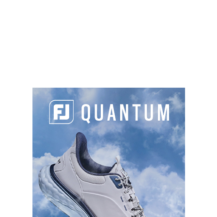
Jusqu’à à fin octobre 2020
Contact
Domaine du Golf Country Club de Bigorre
Tél : 05 62 91 06 20
w
ww.golf-bigorre.fr
PARTAGER L'ARTICLE :