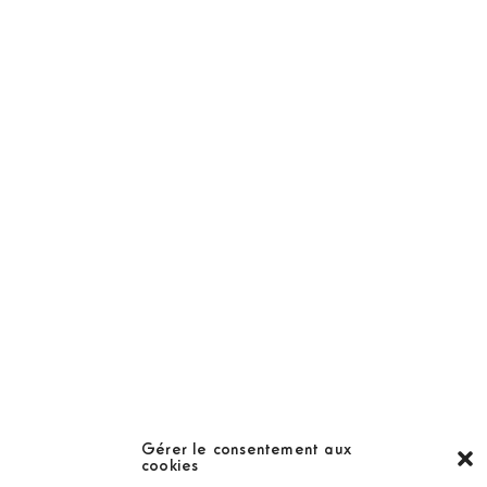
NOS PRODUITS
Abonnement
Golf Magazine
Hors Série
Guide
LES GOLFS
Nos coups de coeur
Notre guide
Gérer le consentement aux
cookies