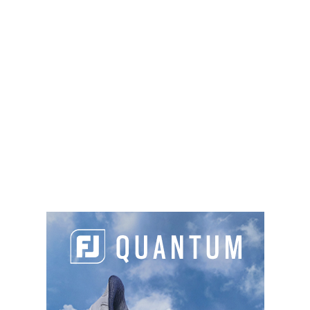
de se rendre au départ pour leur partie. Ils
pourront accéder à ces zones dans les 30
minutes autorisées avant leur heure de
départ.
Nombre de joueurs par partie
: il y aura
jusqu’à quatre joueurs autorisés par partie.
Les clubs en fonction de leurs contraintes
pourront limiter le nombre de joueurs par
partie, ou privilégier des parties sur 9 trous,
ou avoir recours à des départs au 1 et au 10.
Les clubs conservent cette souplesse
d’organisation selon trois principes à garder
à l’esprit : garantir le respect des gestes
barrières, respecter la distanciation
physique en toutes circonstances, interdire
tout rassemblement de joueurs.
DEROULEMENT DE LA PARTIE
Cartes de score : il n’y aura pas
d’échange de cartes de scores.
Distanciation :
dès le départ et jusqu’au