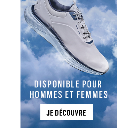
green les joueurs devront veiller à bien
respecter les deux mètres de distanciation
sociale.
Affichage :
les gestes barrières ainsi que
le règlement exceptionnel seront affichés sur
différents lieux de passage des joueurs.
Bunkers :
il n’y aura plus de râteaux dans
les bunkers, mais les joueurs devront effacer
leurs traces avec leurs pieds ou un club.
Greens :
nous demandons aux joueurs de
conserver le drapeau dans le trou afin qu’ils
évitent de le manipuler et de s’exposer ainsi
à un risque de contamination. Dès le 11 mai
la plupart des clubs se seront dotés d’un
dispositif permettant de récupérer la balle
dans le trou sans avoir à toucher le drapeau
ou le bogey (une coupelle, un bogey en
mousse, une ventouse à fixer sur l’extrémité
du putter…). En l’absence de dispositif mis en
place, deux options :
Quand la balle s’immobilisera à moins de