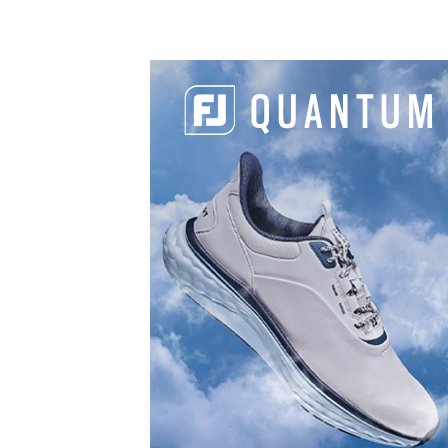
PARTAGER
L'ARTICLE :
Facebook
LinkedIn
Email
Copy
Link
LES
DERNIERS
ARTICLES DE
LA
CATÉGORIE