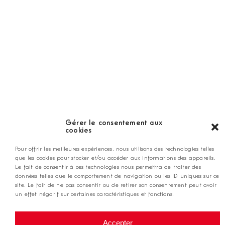
LES GOLFS
Nos coups de coeur
Notre guide
Gérer le consentement aux
cookies
ANNONCEZ CHEZ NOUS
Pour offrir les meilleures expériences, nous utilisons des technologies telles
que les cookies pour stocker et/ou accéder aux informations des appareils.
Le fait de consentir à ces technologies nous permettra de traiter des
données telles que le comportement de navigation ou les ID uniques sur ce
contact@golfmag.fr
site. Le fait de ne pas consentir ou de retirer son consentement peut avoir
un effet négatif sur certaines caractéristiques et fonctions.
@ Copyright Golf Magazine
Accepter