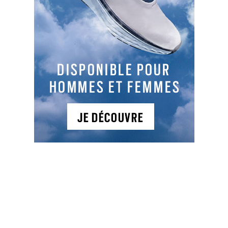
se tondent à la flimmo avec des découpes de
bunkers assez difficiles. Les bunkers que l’on
trouve sur les links sont faits par superposition de
strates de gazon et doivent être refaits tous les 3
à 5 ans, à l’image des 54 bunkers du golf de
Granville. Le grain ne doit pas trop gros et un
bunker doit être régulièrement rechargé en sable.
Il faut alors que le sable ait le temps de se
compacter d’où l’importance du taux d’humidité.
Trop humide, la balle plugera dans le sable, trop
sec, le sable se déstructure
. Les bunkers de green
ont l’avantage de profiter de l’arrosage
automatique des greens, ce qui permet de tasser
légèrement le sable.
Même les bunkers s’arrosent…
© DR