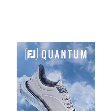
Fréquence
: de 3 à 7 fois par semaine
La tonte d’un green à l’aide d’une simplex.
©
AFP
Les bunkers
Petits et profonds comme les pots bunkers
écossais ou pentus et en trèfles comme ceux de
l’architecte Robert Trent Jones, l’entretien de ces
bunkers n’est pas mécanisable. Les premiers ne se
ratissent qu’à la main et les abords des seconds