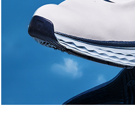
Régional
L’Emblème est officiellement inauguré
Denis Goran